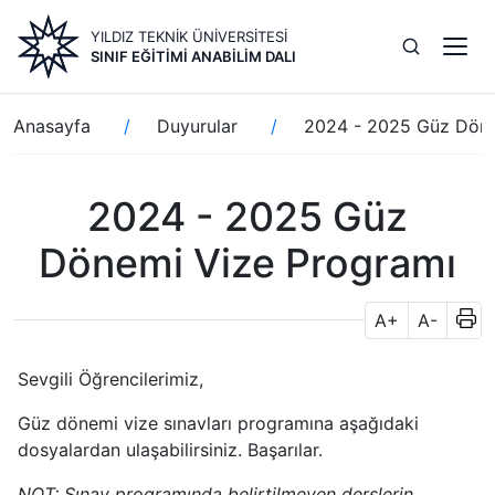
Ana
YILDIZ TEKNİK ÜNİVERSİTESİ
içeriğe
SINIF EĞITIMI ANABILIM DALI
atla
Sayfa
Anasayfa
Duyurular
2024 - 2025 Güz Döne
yolu
2024 - 2025 Güz
Dönemi Vize Programı
A+
A-
Sevgili Öğrencilerimiz,
Güz dönemi vize sınavları programına aşağıdaki
dosyalardan ulaşabilirsiniz. Başarılar.
NOT: Sınav programında belirtilmeyen derslerin